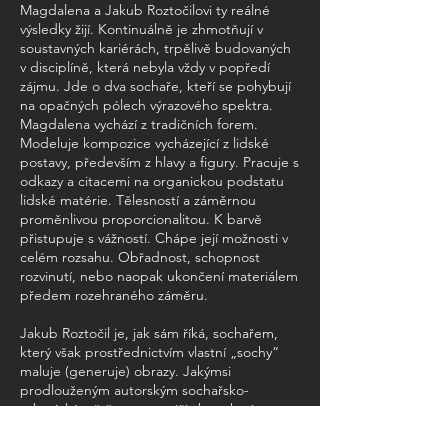
Magdalena a Jakub Roztočilovi ty reálné
výsledky žijí. Kontinuálně je zhmotňují v
soustavných kariérách, trpělivě budovaných
v disciplíně, která nebyla vždy v popředí
zájmu. Jde o dva sochaře, kteří se pohybují
na opačných pólech výrazového spektra.
Magdalena vychází z tradičních forem.
Modeluje kompozice vycházející z lidské
postavy, především z hlavy a figury. Pracuje s
odkazy a citacemi na organickou podstatu
lidské matérie. Tělesností a záměrnou
proměnlivou proporcionalitou. K barvě
přistupuje s vážností. Chápe její možnosti v
celém rozsahu. Obřadnost, schopnost
rozvinutí, nebo naopak ukončení materiálem
předem rozehraného záměru.
Jakub Roztočil je, jak sám říká, sochařem,
který však prostřednictvím vlastní „sochy“
maluje (generuje) obrazy. Jakýmsi
prodlouženým autorským sochařsko-
robotickým štětcem vytváří abstraktní
kompozice vrstvených a rozpíjejících se
barev v tenké vodní vrstvě na přesně