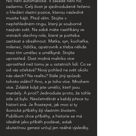
Nic není automatické. V zásadě není nic
zadarmo. Celý život je zjednodušeně řečeno
o hledání vlastní pozice, kterou následně
musíte hájit. Před vším. Stojíte v
nepřehledném ringu, který je souborně
nazýván svět. Na sobě máte nastříkány ve
vrstvách všechny role, které je potřeba
zastávat a obsáhnout. Matka, syn, kuchařka,
milenec, řidička, opatrovník a třeba někde
mezi tím umělec a umělkyně. Stojíte
uprostřed. Dost možná malinko více
uprostřed než tomu je u ostatních lidí. Co se
od vás očekává? Nový pohled na svět okolo
nás všech? Na realitu? Stále jiný způsob
tohoto vidění? Ano, a je toho více. Mnohem
více. Zvláště když jste umělci, kteří jsou
manžely. A proč? Jednoduše proto, že tohle
zde už bylo. Nesčetněkrát a každý přece tu
historii zná. Je lhostejné, jak moc si ty
ikonické příběhy žijí vlastním životem.
Publikum chce příběhy, a historie se má
ideálně jako příběh podávat, avšak
skutečnou genezi určují jen reálné výsledky.