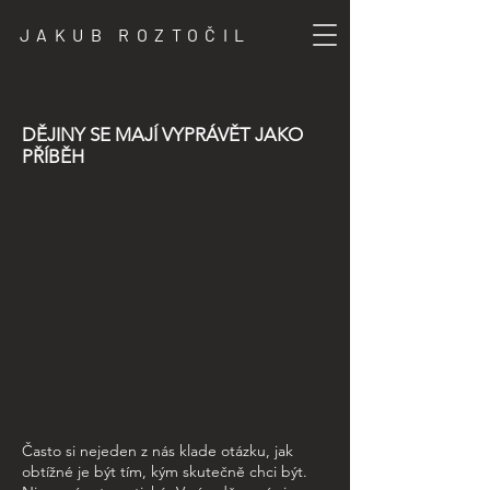
JAKUB ROZTOČIL
DĚJINY SE MAJÍ VYPRÁVĚT JAKO
PŘÍBĚH
Často si nejeden z nás klade otázku, jak
obtížné je být tím, kým skutečně chci být.